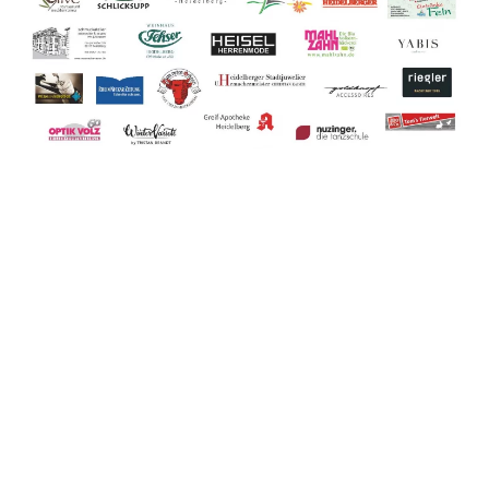
Seit 2003 gibt es den Heidelberger Adventskalender. Der
Adventskalender ist in Heidelberg und Umgebung bekannt,
beliebt und inzwischen zu einer festen Einrichtung und
Tradition in der Vorweihnachtszeit
geworden.
Der
LIONS Club Heidelberg-Palatina
unterstützt mit den